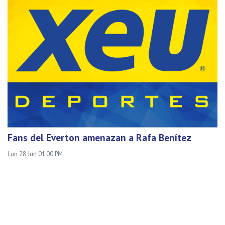
Fans del Everton amenazan a Rafa Benítez
Lun 28 Jun 01:00 PM