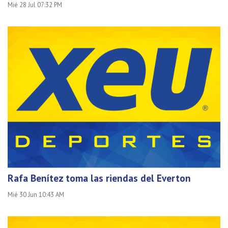
Mié 28 Jul 07:32 PM
Rafa Benítez toma las riendas del Everton
Mié 30 Jun 10:43 AM