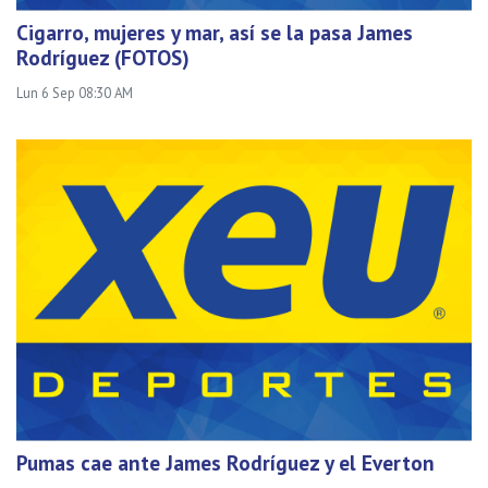
Cigarro, mujeres y mar, así se la pasa James
Rodríguez (FOTOS)
Lun 6 Sep 08:30 AM
Pumas cae ante James Rodríguez y el Everton