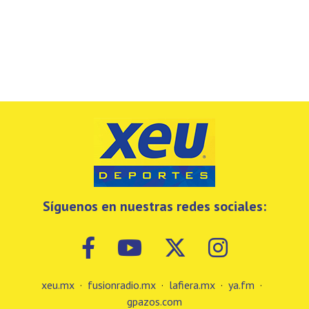
Síguenos en nuestras redes sociales:
xeu.mx
·
fusionradio.mx
·
lafiera.mx
·
ya.fm
·
gpazos.com