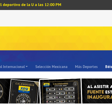
El deportivo de la U a las 12:00 PM
l Internacional
Selección Mexicana
Más Deportes
Béi