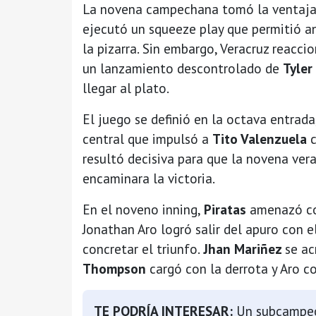
La novena campechana tomó la ventaja
ejecutó un squeeze play que permitió a
la pizarra. Sin embargo, Veracruz reacci
un lanzamiento descontrolado de
Tyle
llegar al plato.
El juego se definió en la octava entrad
central que impulsó a
Tito Valenzuela
c
resultó decisiva para que la novena ver
encaminara la victoria.
En el noveno inning,
Piratas
amenazó con
Jonathan Aro logró salir del apuro con 
concretar el triunfo.
Jhan Mariñez
se ac
Thompson
cargó con la derrota y Aro c
TE PODRÍA INTERESAR:
Un subcampeó