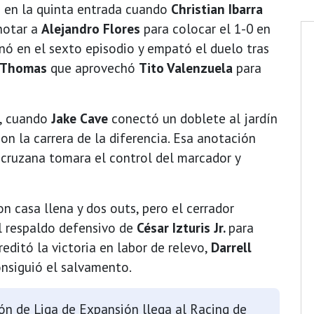
 en la quinta entrada cuando
Christian Ibarra
notar a
Alejandro Flores
para colocar el 1-0 en
onó en el sexto episodio y empató el duelo tras
r Thomas
que aprovechó
Tito Valenzuela
para
a, cuando
Jake Cave
conectó un doblete al jardín
on la carrera de la diferencia. Esa anotación
acruzana tomara el control del marcador y
 casa llena y dos outs, pero el cerrador
el respaldo defensivo de
César Izturis Jr.
para
reditó la victoria en labor de relevo,
Darrell
onsiguió el salvamento.
n de Liga de Expansión llega al Racing de