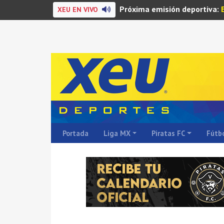
Próxima emisión deportiva:
XEU EN VIVO
Portada
Liga MX
Piratas FC
Fútbo