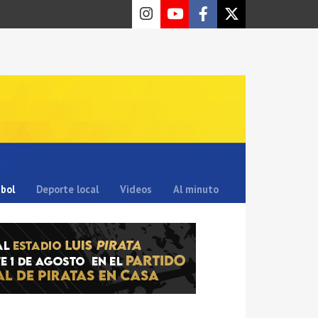
sbol
Deporte local
Videos
Al minuto