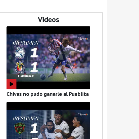
Videos
Chivas no pudo ganarle al Pueblita