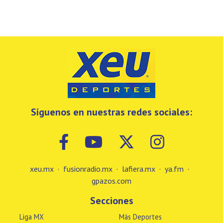
Síguenos en nuestras redes sociales:
xeu.mx
·
fusionradio.mx
·
lafiera.mx
·
ya.fm
·
gpazos.com
Secciones
Liga MX
Más Deportes