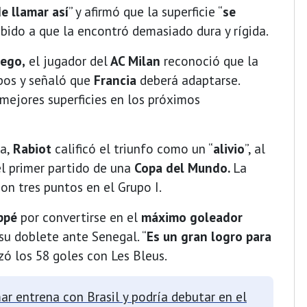
de llamar así
” y afirmó que la superficie “
se
ebido a que la encontró demasiado dura y rígida.
uego,
el jugador del
AC Milan
reconoció que la
pos y señaló que
Francia
deberá adaptarse.
mejores superficies en los próximos
sa,
Rabiot
calificó el triunfo como un “
alivio
”, al
el primer partido de una
Copa del Mundo.
La
on tres puntos en el Grupo I.
ppé
por convertirse en el
máximo goleador
su doblete ante Senegal. “
Es un gran logro para
nzó los 58 goles con Les Bleus.
mar entrena con Brasil y podría debutar en el