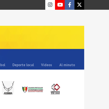
sbol
Deporte local
Videos
Al minuto