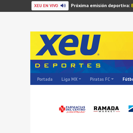
Próxima emisión deportiva:
XEU EN VIVO
Portada
Liga MX
Piratas FC
Fútbo