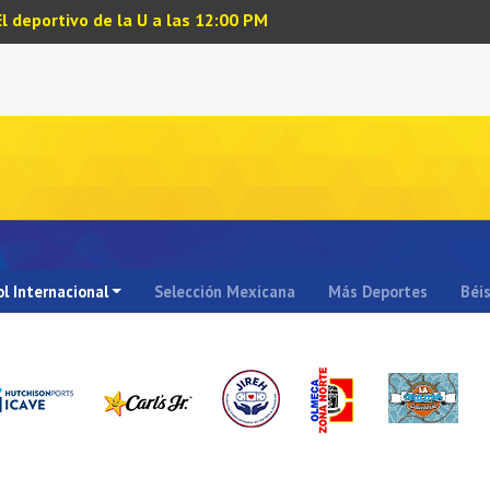
El deportivo de la U a las 12:00 PM
l Internacional
Selección Mexicana
Más Deportes
Béi