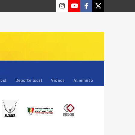
sbol
Deporte local
Videos
Al minuto