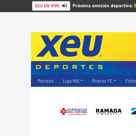
Próxima emisión deportiva:
XEU EN VIVO
Portada
Liga MX
Piratas FC
Fútbo