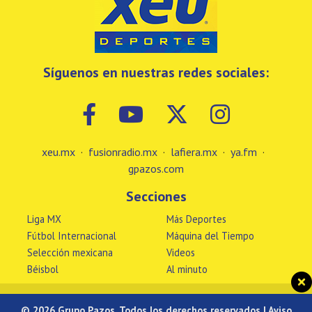
Síguenos en nuestras redes sociales:
xeu.mx
·
fusionradio.mx
·
lafiera.mx
·
ya.fm
·
gpazos.com
Secciones
Liga MX
Más Deportes
Fútbol Internacional
Máquina del Tiempo
Selección mexicana
Videos
Béisbol
Al minuto
© 2026 Grupo Pazos, Todos los derechos reservados |
Aviso