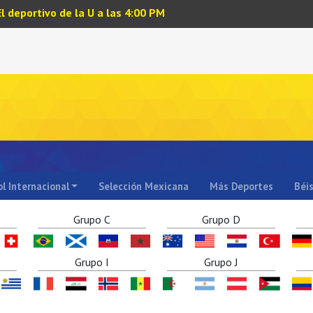
El deportivo de la U a las 4:00 PM
l Internacional
Selección Mexicana
Más Deportes
Béi
Grupo C
Grupo D
Grupo I
Grupo J