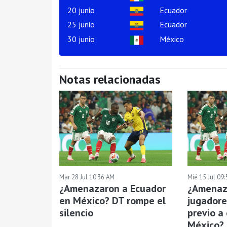
20 junio
Ecuador
25 junio
Ecuador
30 junio
México
Notas relacionadas
Mar 28 Jul 10:36 AM
Mié 15 Jul 09
¿Amenazaron a Ecuador
¿Amenaz
en México? DT rompe el
jugadore
silencio
previo a
México? 