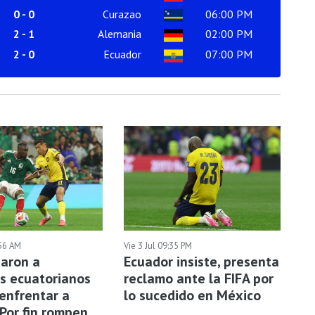
0
-
0
Curazao
06:00 PM
2
-
1
Alemania
02:00 PM
2
-
0
Ecuador
07:00 PM
:56 AM
Vie 3 Jul 09:35 PM
aron a
Ecuador insiste, presenta
s ecuatorianos
reclamo ante la FIFA por
 enfrentar a
lo sucedido en México
Por fin rompen