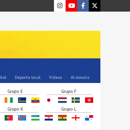
sbol
Deporte local
Videos
Al minuto
Grupo E
Grupo F
Grupo K
Grupo L