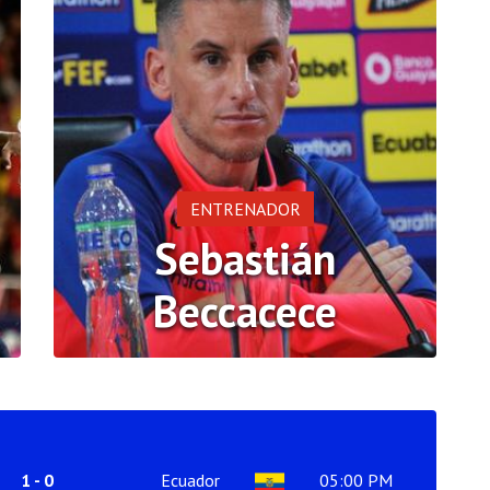
ENTRENADOR
Sebastián
Beccacece
1
-
0
Ecuador
05:00 PM