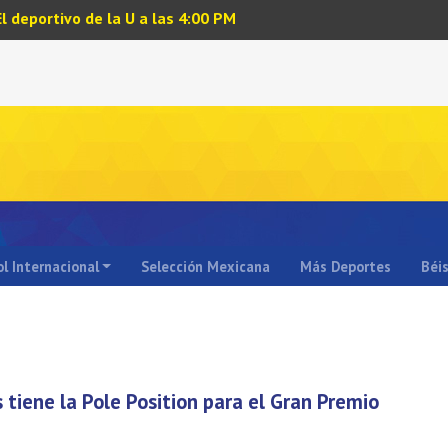
El deportivo de la U a las 4:00 PM
l Internacional
Selección Mexicana
Más Deportes
Béi
s tiene la Pole Position para el Gran Premio