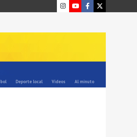
sbol
Deporte local
Videos
Al minuto