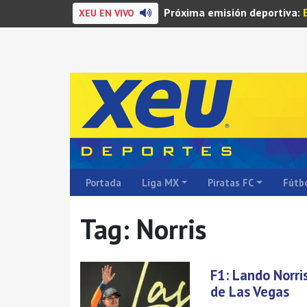
Próxima emisión deportiva:
XEU EN VIVO
Portada
Liga MX
Piratas FC
Fútbo
Tag: Norris
F1: Lando Norri
de Las Vegas