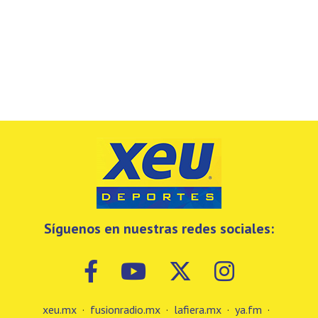
Síguenos en nuestras redes sociales:
xeu.mx
·
fusionradio.mx
·
lafiera.mx
·
ya.fm
·