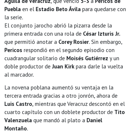
Águila de Veracruz
, que venció
5-3
a
Pericos de
Puebla
en el
Estadio Beto Ávila
para quedarse con
la serie.
El conjunto jarocho abrió la pizarra desde la
primera entrada con una rola de
César Izturis Jr.
que permitió anotar a
Corey Rosier
. Sin embargo,
Pericos
respondió en el segundo episodio con
cuadrangular solitario de
Moisés Gutiérrez
y un
doble productor de
Juan Kirk
para darle la vuelta
al marcador.
La novena poblana aumentó su ventaja en la
tercera entrada gracias a otro jonrón, ahora de
Luis Castro
, mientras que Veracruz descontó en el
cuarto capítulo con un doblete productor de
Tito
Valenzuela
que mandó al plato a
Daniel
Montaño
.