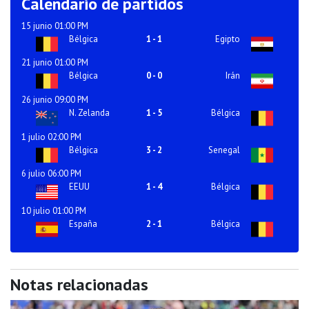
Calendario de partidos
15 junio 01:00 PM
Bélgica
1
-
1
Egipto
21 junio 01:00 PM
Bélgica
0
-
0
Irán
26 junio 09:00 PM
N. Zelanda
1
-
5
Bélgica
1 julio 02:00 PM
Bélgica
3
-
2
Senegal
6 julio 06:00 PM
EEUU
1
-
4
Bélgica
10 julio 01:00 PM
España
2
-
1
Bélgica
Notas relacionadas