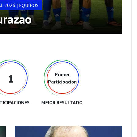
L 2026 | EQUIPOS
urazao
Primer
1
Participacion
TICIPACIONES
MEJOR RESULTADO