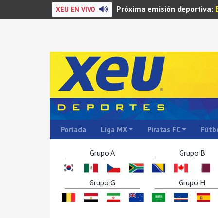
Próxima emisión deportiva:
XEU EN VIVO
Portada
Liga MX
Piratas FC
Fútbo
Grupo A
Grupo B
Grupo G
Grupo H