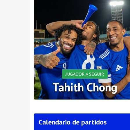
JUGADOR A SEGUIR
Tahith Chong
Calendario de partidos