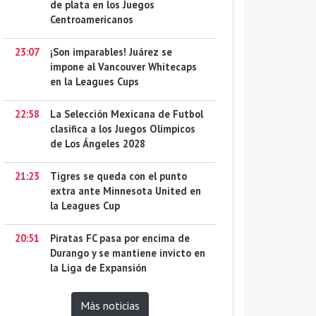
de plata en los Juegos
Centroamericanos
23:07
¡Son imparables! Juárez se
impone al Vancouver Whitecaps
en la Leagues Cups
22:58
La Selección Mexicana de Futbol
clasifica a los Juegos Olímpicos
de Los Ángeles 2028
21:23
Tigres se queda con el punto
extra ante Minnesota United en
la Leagues Cup
20:51
Piratas FC pasa por encima de
Durango y se mantiene invicto en
la Liga de Expansión
Más noticias