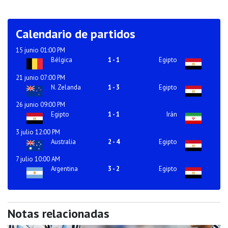
Calendario de partidos
15 junio 01:00 PM
Bélgica
1
-
1
Egipto
21 junio 07:00 PM
N. Zelanda
1
-
3
Egipto
26 junio 09:00 PM
Egipto
1
-
1
Irán
3 julio 12:00 PM
Australia
2
-
4
Egipto
7 julio 10:00 AM
Argentina
3
-
2
Egipto
Notas relacionadas