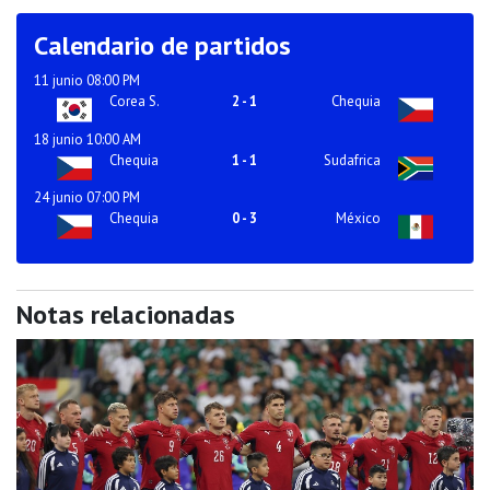
Calendario de partidos
11 junio 08:00 PM
Corea S.
2
-
1
Chequia
18 junio 10:00 AM
Chequia
1
-
1
Sudafrica
24 junio 07:00 PM
Chequia
0
-
3
México
Notas relacionadas