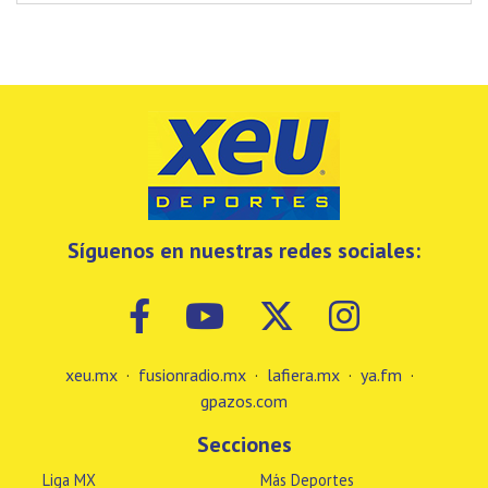
Síguenos en nuestras redes sociales:
xeu.mx
·
fusionradio.mx
·
lafiera.mx
·
ya.fm
·
gpazos.com
Secciones
Liga MX
Más Deportes