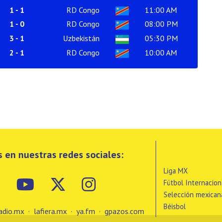
1
-
1
RD Congo
11:00 AM
1
-
0
RD Congo
08:00 PM
3
-
1
Uzbekistán
05:30 PM
2
-
1
RD Congo
10:00 AM
 en nuestras redes sociales:
Liga MX
Fútbol Internacion
Selección mexican
Béisbol
adio.mx
·
lafiera.mx
·
ya.fm
·
gpazos.com