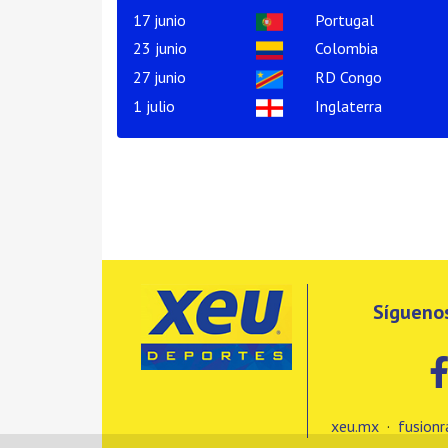
17 junio
Portugal
23 junio
Colombia
27 junio
RD Congo
1 julio
Inglaterra
Síguenos
xeu.mx
·
fusionr