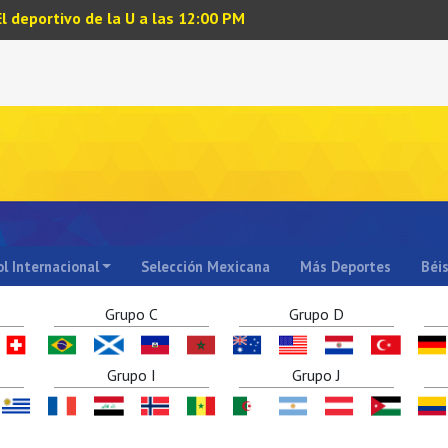
El deportivo de la U a las 12:00 PM
l Internacional
Selección Mexicana
Más Deportes
Béi
Grupo C
Grupo D
Grupo I
Grupo J