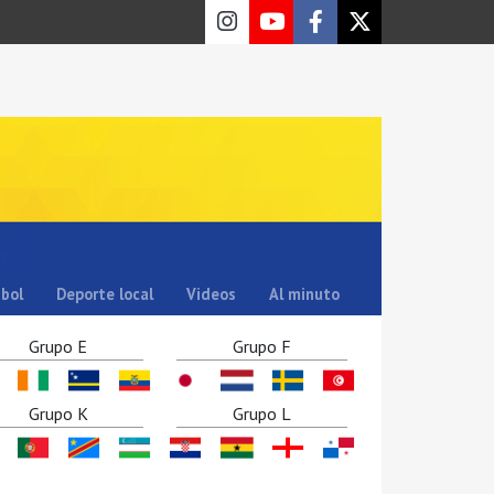
sbol
Deporte local
Videos
Al minuto
Grupo E
Grupo F
Grupo K
Grupo L