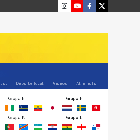
sbol
Deporte local
Videos
Al minuto
Grupo E
Grupo F
Grupo K
Grupo L