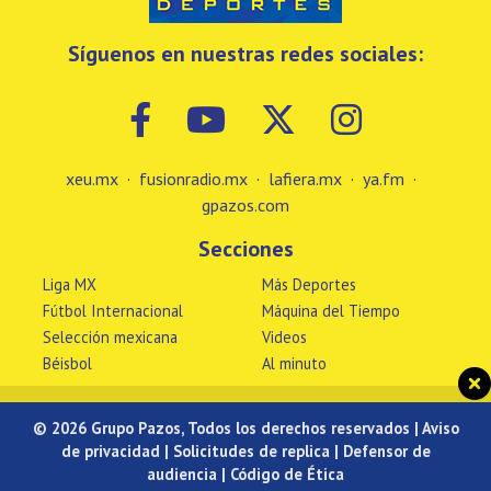
Síguenos en nuestras redes sociales:
xeu.mx
·
fusionradio.mx
·
lafiera.mx
·
ya.fm
·
gpazos.com
Secciones
Liga MX
Más Deportes
Fútbol Internacional
Máquina del Tiempo
Selección mexicana
Videos
Béisbol
Al minuto
© 2026 Grupo Pazos, Todos los derechos reservados |
Aviso
de privacidad
|
Solicitudes de replica
|
Defensor de
audiencia
|
Código de Ética