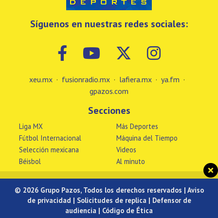
Síguenos en nuestras redes sociales:
xeu.mx
·
fusionradio.mx
·
lafiera.mx
·
ya.fm
·
gpazos.com
Secciones
Liga MX
Más Deportes
Fútbol Internacional
Máquina del Tiempo
Selección mexicana
Videos
Béisbol
Al minuto
© 2026 Grupo Pazos, Todos los derechos reservados |
Aviso
de privacidad
|
Solicitudes de replica
|
Defensor de
audiencia
|
Código de Ética